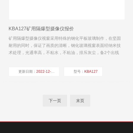
KBA127矿用隔爆型摄像仪报价
矿用隔爆型摄像仪视窗采用特殊的钢化平板玻璃制作，在坚固
耐用的同时，保证了画质的清晰，钢化玻璃视窗表面经纳米技
术处理，光通率高，不粘水，不粘油，排斥灰尘，备2个出线
孔，可使用防爆挠性管或铠装电缆进行防爆电气连接，全304不
锈钢材质，防腐、防爆、防尘、防水。（矿用隔爆型摄像仪报
更新日期：
2022-12-12
型号：
KBA127
价）
厂商性质：
生产厂家
浏览量：
1426
下一页
末页