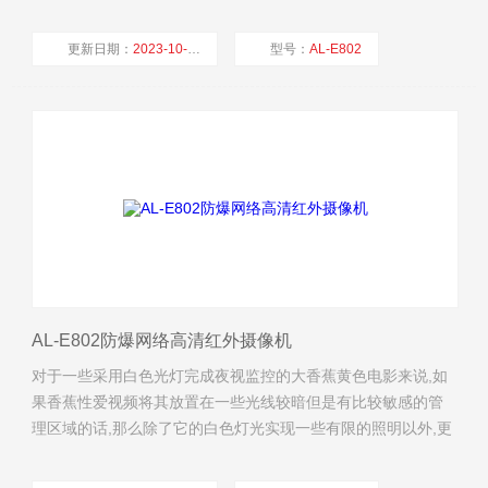
用可以保护里面的火花和温度不会影响到外部,从而避免事故的
发生.
更新日期：
2023-10-24
型号：
AL-E802
厂商性质：
生产厂家
浏览量：
4520
AL-E802防爆网络高清红外摄像机
对于一些采用白色光灯完成夜视监控的大香蕉黄色电影来说,如
果香蕉性爱视频将其放置在一些光线较暗但是有比较敏感的管
理区域的话,那么除了它的白色灯光实现一些有限的照明以外,更
多时候也会更因为它明显的照明设备而发挥一种对于周边的威
慑作用,而这种威慑有时候也比普通的巡逻更加有效.